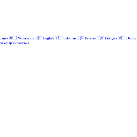
Dansk
🇳🇱
Nederlands
🇬🇧
English
🇪🇪
Estonian
🇮🇷
Persian
🇫🇷
Français
🇩🇪
Deutsc
ürkçe
🌐
Українська