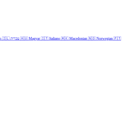
h
🇮🇱
עברית
🇭🇺
Magyar
🇮🇹
Italiano
🇲🇰
Macedonian
🇳🇴
Norwegian
🇵🇹