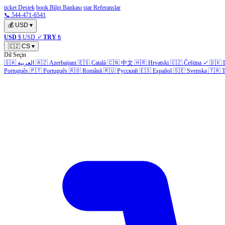
ticket Destek
book Bilgi Bankası
star Referanslar
📞 544-471-6541
💰
USD
▾
USD
$ USD
✓
TRY
₺
🇨🇿
CS
▾
Dil Seçin
🇸🇦
العربية
🇦🇿
Azerbaijani
🇪🇸
Català
🇨🇳
中文
🇭🇷
Hrvatski
🇨🇿
Čeština
✓
🇩🇰
Português
🇵🇹
Português
🇷🇴
Română
🇷🇺
Русский
🇪🇸
Español
🇸🇪
Svenska
🇹🇷
T