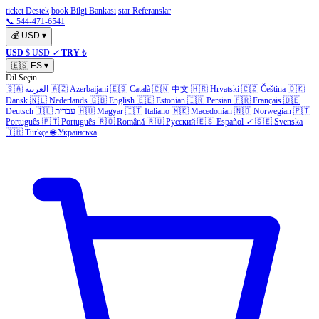
ticket Destek
book Bilgi Bankası
star Referanslar
📞 544-471-6541
💰
USD
▾
USD
$ USD
✓
TRY
₺
🇪🇸
ES
▾
Dil Seçin
🇸🇦
العربية
🇦🇿
Azerbaijani
🇪🇸
Català
🇨🇳
中文
🇭🇷
Hrvatski
🇨🇿
Čeština
🇩🇰
Dansk
🇳🇱
Nederlands
🇬🇧
English
🇪🇪
Estonian
🇮🇷
Persian
🇫🇷
Français
🇩🇪
Deutsch
🇮🇱
עברית
🇭🇺
Magyar
🇮🇹
Italiano
🇲🇰
Macedonian
🇳🇴
Norwegian
🇵🇹
Português
🇵🇹
Português
🇷🇴
Română
🇷🇺
Русский
🇪🇸
Español
✓
🇸🇪
Svenska
🇹🇷
Türkçe
🌐
Українська