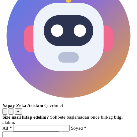
Yapay Zeka Asistanı
Çevrimiçi
−
Size nasıl hitap edelim?
Sohbete başlamadan önce birkaç bilgi
alalım.
Ad
*
Soyad
*