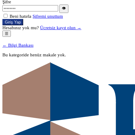
Şifre
👁
Beni hatırla
Şifremi unuttum
Giriş Yap
Hesabınız yok mu?
Ücretsiz kayıt olun →
☰
← Bilgi Bankası
Bu kategoride henüz makale yok.