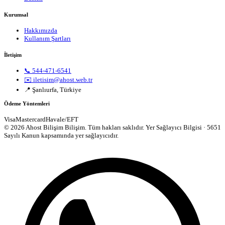
Kurumsal
Hakkımızda
Kullanım Şartları
İletişim
📞 544-471-6541
✉️ iletisim@ahost.web.tr
📍 Şanlıurfa, Türkiye
Ödeme Yöntemleri
Visa
Mastercard
Havale/EFT
© 2026 Ahost Bilişim Bilişim. Tüm hakları saklıdır.
Yer Sağlayıcı Bilgisi · 5651
Sayılı Kanun kapsamında yer sağlayıcıdır.