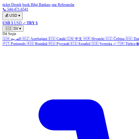
ticket Destek
book Bilgi Bankası
star Referanslar
📞 544-471-6541
💰
USD
▾
USD
$ USD
✓
TRY
₺
🇸🇪
SV
▾
Dil Seçin
🇸🇦
العربية
🇦🇿
Azerbaijani
🇪🇸
Català
🇨🇳
中文
🇭🇷
Hrvatski
🇨🇿
Čeština
🇩🇰
Da
🇵🇹
Português
🇷🇴
Română
🇷🇺
Русский
🇪🇸
Español
🇸🇪
Svenska
✓
🇹🇷
Türkçe
🌐