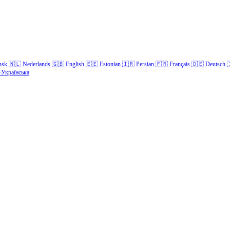
nsk
🇳🇱
Nederlands
🇬🇧
English
🇪🇪
Estonian
🇮🇷
Persian
🇫🇷
Français
🇩🇪
Deutsch

Українська