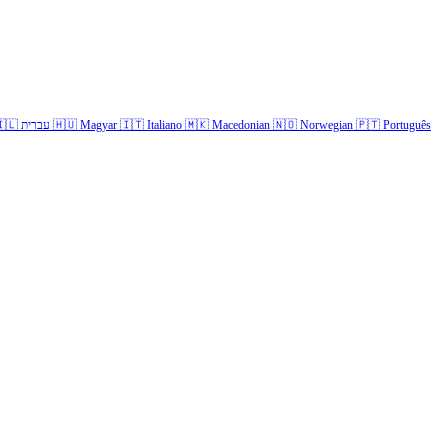
🇱
עברית
🇭🇺
Magyar
🇮🇹
Italiano
🇲🇰
Macedonian
🇳🇴
Norwegian
🇵🇹
Português