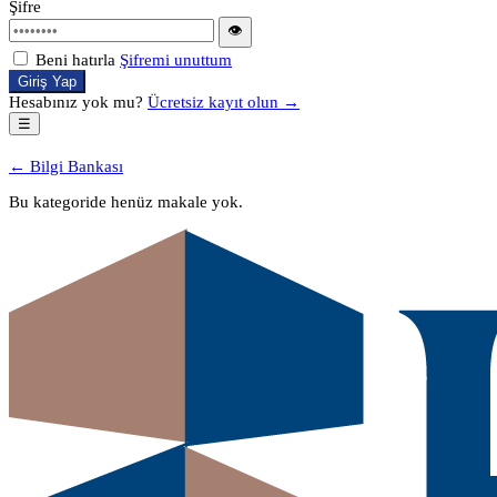
Şifre
👁
Beni hatırla
Şifremi unuttum
Giriş Yap
Hesabınız yok mu?
Ücretsiz kayıt olun →
☰
← Bilgi Bankası
Bu kategoride henüz makale yok.