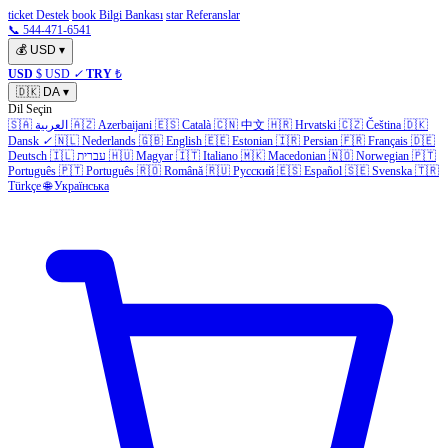
ticket Destek
book Bilgi Bankası
star Referanslar
📞 544-471-6541
💰
USD
▾
USD
$ USD
✓
TRY
₺
🇩🇰
DA
▾
Dil Seçin
🇸🇦
العربية
🇦🇿
Azerbaijani
🇪🇸
Català
🇨🇳
中文
🇭🇷
Hrvatski
🇨🇿
Čeština
🇩🇰
Dansk
✓
🇳🇱
Nederlands
🇬🇧
English
🇪🇪
Estonian
🇮🇷
Persian
🇫🇷
Français
🇩🇪
Deutsch
🇮🇱
עברית
🇭🇺
Magyar
🇮🇹
Italiano
🇲🇰
Macedonian
🇳🇴
Norwegian
🇵🇹
Português
🇵🇹
Português
🇷🇴
Română
🇷🇺
Русский
🇪🇸
Español
🇸🇪
Svenska
🇹🇷
Türkçe
🌐
Українська