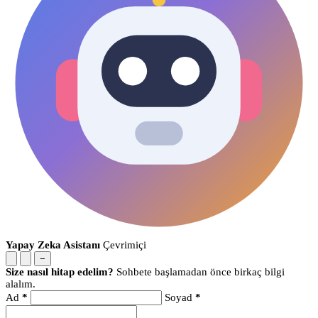
Yapay Zeka Asistanı
Çevrimiçi
−
Size nasıl hitap edelim?
Sohbete başlamadan önce birkaç bilgi
alalım.
Ad
*
Soyad
*