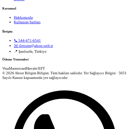
Kurumsal
Hakkımızda
Kullanım Şartları
İletişim
📞 544-471-6541
✉️ iletisim@ahost.web.tr
📍 Şanlıurfa, Türkiye
Ödeme Yöntemleri
Visa
Mastercard
Havale/EFT
© 2026 Ahost Bilişim Bilişim. Tüm hakları saklıdır.
Yer Sağlayıcı Bilgisi · 5651
Sayılı Kanun kapsamında yer sağlayıcıdır.