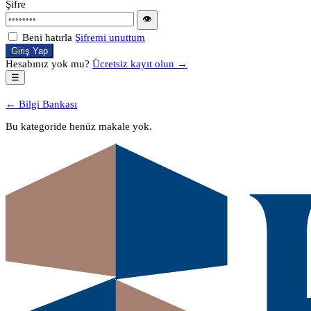
Şifre
👁
Beni hatırla
Şifremi unuttum
Giriş Yap
Hesabınız yok mu?
Ücretsiz kayıt olun →
☰
← Bilgi Bankası
Bu kategoride henüz makale yok.