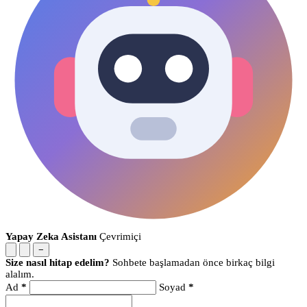
Yapay Zeka Asistanı
Çevrimiçi
−
Size nasıl hitap edelim?
Sohbete başlamadan önce birkaç bilgi
alalım.
Ad
*
Soyad
*