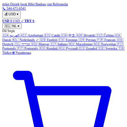
ticket Destek
book Bilgi Bankası
star Referanslar
📞 544-471-6541
💰
USD
▾
USD
$ USD
✓
TRY
₺
🇳🇱
NL
▾
Dil Seçin
🇸🇦
العربية
🇦🇿
Azerbaijani
🇪🇸
Català
🇨🇳
中文
🇭🇷
Hrvatski
🇨🇿
Čeština
🇩🇰
Dansk
🇳🇱
Nederlands
✓
🇬🇧
English
🇪🇪
Estonian
🇮🇷
Persian
🇫🇷
Français
🇩🇪
Deutsch
🇮🇱
עברית
🇭🇺
Magyar
🇮🇹
Italiano
🇲🇰
Macedonian
🇳🇴
Norwegian
🇵🇹
Português
🇵🇹
Português
🇷🇴
Română
🇷🇺
Русский
🇪🇸
Español
🇸🇪
Svenska
🇹🇷
Türkçe
🌐
Українська