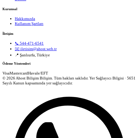
Kurumsal
Hakkımızda
Kullanım Şartları
İletişim
📞 544-471-6541
✉️ iletisim@ahost.web.tr
📍 Şanlıurfa, Türkiye
Ödeme Yöntemleri
Visa
Mastercard
Havale/EFT
© 2026 Ahost Bilişim Bilişim. Tüm hakları saklıdır.
Yer Sağlayıcı Bilgisi · 5651
Sayılı Kanun kapsamında yer sağlayıcıdır.