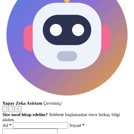
Yapay Zeka Asistanı
Çevrimiçi
−
Size nasıl hitap edelim?
Sohbete başlamadan önce birkaç bilgi
alalım.
Ad
*
Soyad
*