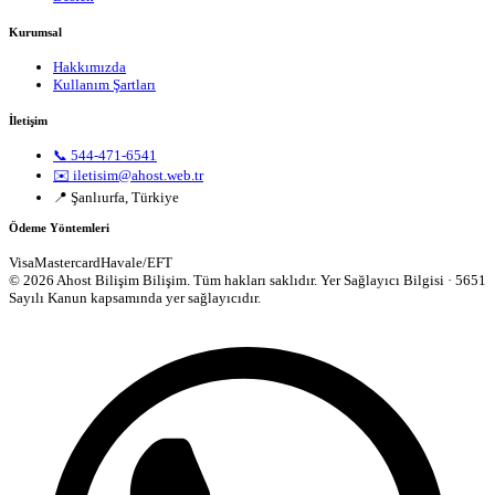
Kurumsal
Hakkımızda
Kullanım Şartları
İletişim
📞 544-471-6541
✉️ iletisim@ahost.web.tr
📍 Şanlıurfa, Türkiye
Ödeme Yöntemleri
Visa
Mastercard
Havale/EFT
© 2026 Ahost Bilişim Bilişim. Tüm hakları saklıdır.
Yer Sağlayıcı Bilgisi · 5651
Sayılı Kanun kapsamında yer sağlayıcıdır.