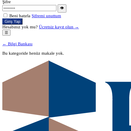
Şifre
👁
Beni hatırla
Şifremi unuttum
Giriş Yap
Hesabınız yok mu?
Ücretsiz kayıt olun →
☰
← Bilgi Bankası
Bu kategoride henüz makale yok.