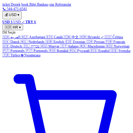
ticket Destek
book Bilgi Bankası
star Referanslar
📞 544-471-6541
💰
USD
▾
USD
$ USD
✓
TRY
₺
🇭🇷
HR
▾
Dil Seçin
🇸🇦
العربية
🇦🇿
Azerbaijani
🇪🇸
Català
🇨🇳
中文
🇭🇷
Hrvatski
✓
🇨🇿
Čeština
🇩🇰
Dansk
🇳🇱
Nederlands
🇬🇧
English
🇪🇪
Estonian
🇮🇷
Persian
🇫🇷
Français
🇩🇪
Deutsch
🇮🇱
עברית
🇭🇺
Magyar
🇮🇹
Italiano
🇲🇰
Macedonian
🇳🇴
Norwegian
🇵🇹
Português
🇵🇹
Português
🇷🇴
Română
🇷🇺
Русский
🇪🇸
Español
🇸🇪
Svenska
🇹🇷
Türkçe
🌐
Українська