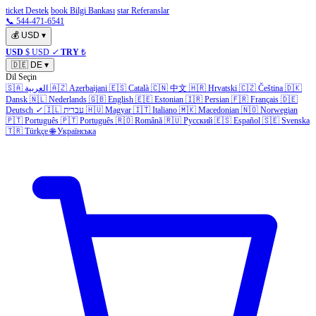
ticket Destek
book Bilgi Bankası
star Referanslar
📞 544-471-6541
💰
USD
▾
USD
$ USD
✓
TRY
₺
🇩🇪
DE
▾
Dil Seçin
🇸🇦
العربية
🇦🇿
Azerbaijani
🇪🇸
Català
🇨🇳
中文
🇭🇷
Hrvatski
🇨🇿
Čeština
🇩🇰
Dansk
🇳🇱
Nederlands
🇬🇧
English
🇪🇪
Estonian
🇮🇷
Persian
🇫🇷
Français
🇩🇪
Deutsch
✓
🇮🇱
עברית
🇭🇺
Magyar
🇮🇹
Italiano
🇲🇰
Macedonian
🇳🇴
Norwegian
🇵🇹
Português
🇵🇹
Português
🇷🇴
Română
🇷🇺
Русский
🇪🇸
Español
🇸🇪
Svenska
🇹🇷
Türkçe
🌐
Українська