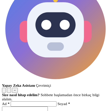
Yapay Zeka Asistanı
Çevrimiçi
−
Size nasıl hitap edelim?
Sohbete başlamadan önce birkaç bilgi
alalım.
Ad
*
Soyad
*