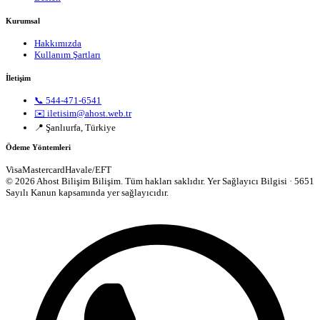
Kurumsal
Hakkımızda
Kullanım Şartları
İletişim
📞 544-471-6541
✉️ iletisim@ahost.web.tr
📍 Şanlıurfa, Türkiye
Ödeme Yöntemleri
Visa
Mastercard
Havale/EFT
© 2026 Ahost Bilişim Bilişim. Tüm hakları saklıdır.
Yer Sağlayıcı Bilgisi · 5651
Sayılı Kanun kapsamında yer sağlayıcıdır.