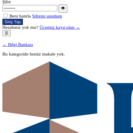
Şifre
👁
Beni hatırla
Şifremi unuttum
Giriş Yap
Hesabınız yok mu?
Ücretsiz kayıt olun →
☰
← Bilgi Bankası
Bu kategoride henüz makale yok.