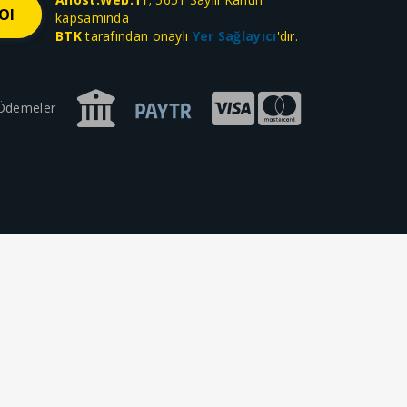
kapsamında
BTK
tarafından onaylı
Yer Sağlayıcı
'dır.
 Ödemeler