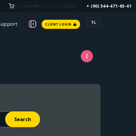
You have
0
items in your basket
+ (90) 544-471-65-41
TL
Support
CLIENT LOGIN