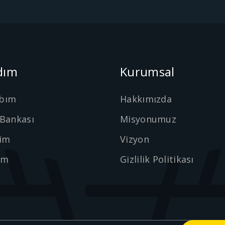
dım
Kurumsal
bım
Hakkımızda
 Bankası
Misyonumuz
şim
Vizyon
ım
Gizlilik Politikası