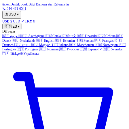
ticket Destek
book Bilgi Bankası
star Referanslar
📞 544-471-6541
💰
USD
▾
USD
$ USD
✓
TRY
₺
🇪🇸
ES
▾
Dil Seçin
🇸🇦
العربية
🇦🇿
Azerbaijani
🇪🇸
Català
🇨🇳
中文
🇭🇷
Hrvatski
🇨🇿
Čeština
🇩🇰
Dansk
🇳🇱
Nederlands
🇬🇧
English
🇪🇪
Estonian
🇮🇷
Persian
🇫🇷
Français
🇩🇪
Deutsch
🇮🇱
עברית
🇭🇺
Magyar
🇮🇹
Italiano
🇲🇰
Macedonian
🇳🇴
Norwegian
🇵🇹
Português
🇵🇹
Português
🇷🇴
Română
🇷🇺
Русский
🇪🇸
Español
✓
🇸🇪
Svenska
🇹🇷
Türkçe
🌐
Українська