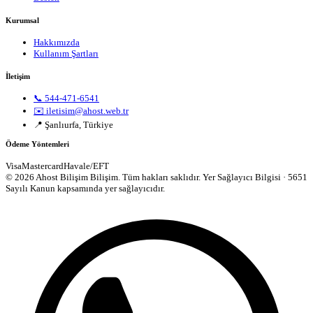
Kurumsal
Hakkımızda
Kullanım Şartları
İletişim
📞 544-471-6541
✉️ iletisim@ahost.web.tr
📍 Şanlıurfa, Türkiye
Ödeme Yöntemleri
Visa
Mastercard
Havale/EFT
© 2026 Ahost Bilişim Bilişim. Tüm hakları saklıdır.
Yer Sağlayıcı Bilgisi · 5651
Sayılı Kanun kapsamında yer sağlayıcıdır.