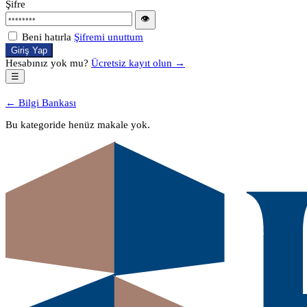
Şifre
👁
Beni hatırla
Şifremi unuttum
Giriş Yap
Hesabınız yok mu?
Ücretsiz kayıt olun →
☰
← Bilgi Bankası
Bu kategoride henüz makale yok.