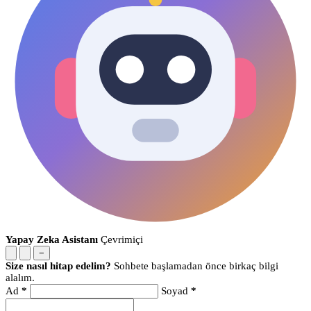
Yapay Zeka Asistanı
Çevrimiçi
−
Size nasıl hitap edelim?
Sohbete başlamadan önce birkaç bilgi
alalım.
Ad
*
Soyad
*