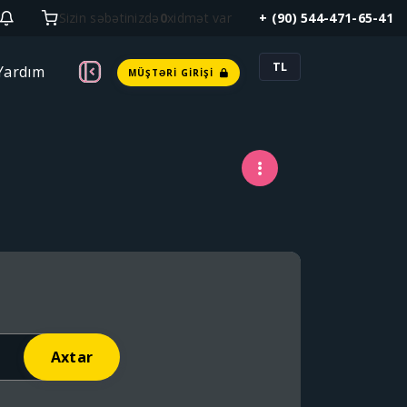
Sizin səbətinizdə
0
xidmət var
+ (90) 544-471-65-41
TL
Yardım
MÜŞTƏRI GIRIŞI