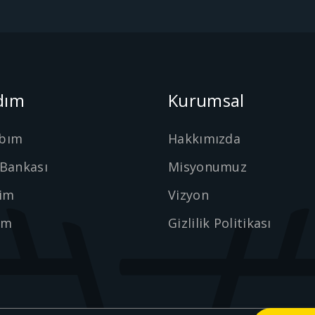
dım
Kurumsal
bım
Hakkımızda
 Bankası
Misyonumuz
şim
Vizyon
ım
Gizlilik Politikası