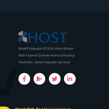
Müəllif hüquqları © 2026 Ahost Bilişim
Web Tasarım Domain Android Hosting
Hizmetleri. Bütün hüquqlar qorunur.
Ahost.Web.Tr
; 5651 Sayılı Kanun