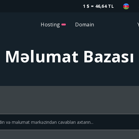
1 $ = 46,64 TL
Hosting
Domain
Məlumat Bazası