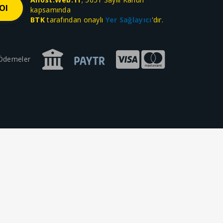
kapsamında
BTK
tarafından onaylı
Yer Sağlayıcı
'dır.
 Ödemeler