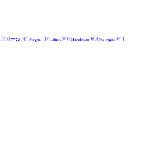
h
🇮🇱
עברית
🇭🇺
Magyar
🇮🇹
Italiano
🇲🇰
Macedonian
🇳🇴
Norwegian
🇵🇹