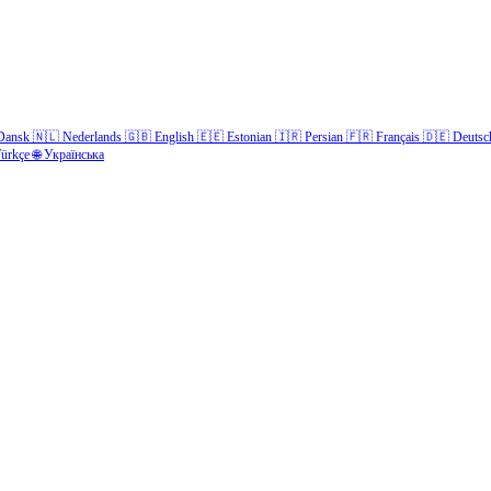
Dansk
🇳🇱
Nederlands
🇬🇧
English
🇪🇪
Estonian
🇮🇷
Persian
🇫🇷
Français
🇩🇪
Deutsc
ürkçe
🌐
Українська