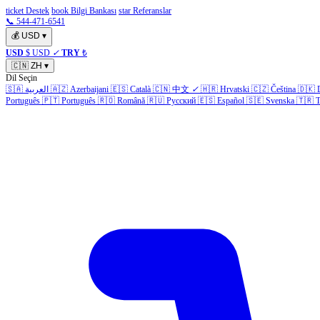
ticket Destek
book Bilgi Bankası
star Referanslar
📞 544-471-6541
💰
USD
▾
USD
$ USD
✓
TRY
₺
🇨🇳
ZH
▾
Dil Seçin
🇸🇦
العربية
🇦🇿
Azerbaijani
🇪🇸
Català
🇨🇳
中文
✓
🇭🇷
Hrvatski
🇨🇿
Čeština
🇩🇰
Português
🇵🇹
Português
🇷🇴
Română
🇷🇺
Русский
🇪🇸
Español
🇸🇪
Svenska
🇹🇷
T