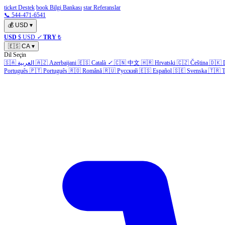
ticket Destek
book Bilgi Bankası
star Referanslar
📞 544-471-6541
💰
USD
▾
USD
$ USD
✓
TRY
₺
🇪🇸
CA
▾
Dil Seçin
🇸🇦
العربية
🇦🇿
Azerbaijani
🇪🇸
Català
✓
🇨🇳
中文
🇭🇷
Hrvatski
🇨🇿
Čeština
🇩🇰
Português
🇵🇹
Português
🇷🇴
Română
🇷🇺
Русский
🇪🇸
Español
🇸🇪
Svenska
🇹🇷
T