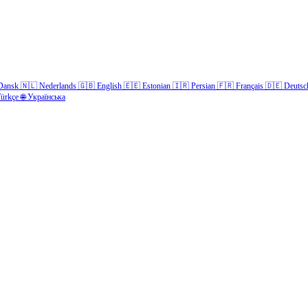
Dansk
🇳🇱
Nederlands
🇬🇧
English
🇪🇪
Estonian
🇮🇷
Persian
🇫🇷
Français
🇩🇪
Deutsc
ürkçe
🌐
Українська