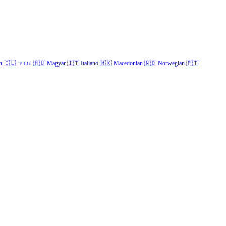
h
🇮🇱
עברית
🇭🇺
Magyar
🇮🇹
Italiano
🇲🇰
Macedonian
🇳🇴
Norwegian
🇵🇹