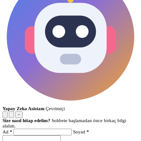
Yapay Zeka Asistanı
Çevrimiçi
−
Size nasıl hitap edelim?
Sohbete başlamadan önce birkaç bilgi
alalım.
Ad
*
Soyad
*