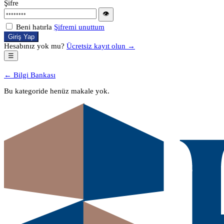
Şifre
👁
Beni hatırla
Şifremi unuttum
Giriş Yap
Hesabınız yok mu?
Ücretsiz kayıt olun →
☰
← Bilgi Bankası
Bu kategoride henüz makale yok.