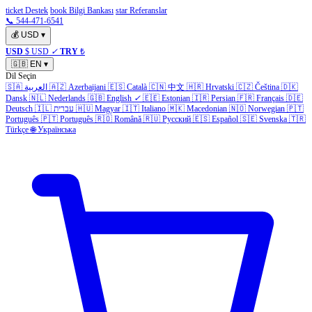
ticket Destek
book Bilgi Bankası
star Referanslar
📞 544-471-6541
💰
USD
▾
USD
$ USD
✓
TRY
₺
🇬🇧
EN
▾
Dil Seçin
🇸🇦
العربية
🇦🇿
Azerbaijani
🇪🇸
Català
🇨🇳
中文
🇭🇷
Hrvatski
🇨🇿
Čeština
🇩🇰
Dansk
🇳🇱
Nederlands
🇬🇧
English
✓
🇪🇪
Estonian
🇮🇷
Persian
🇫🇷
Français
🇩🇪
Deutsch
🇮🇱
עברית
🇭🇺
Magyar
🇮🇹
Italiano
🇲🇰
Macedonian
🇳🇴
Norwegian
🇵🇹
Português
🇵🇹
Português
🇷🇴
Română
🇷🇺
Русский
🇪🇸
Español
🇸🇪
Svenska
🇹🇷
Türkçe
🌐
Українська