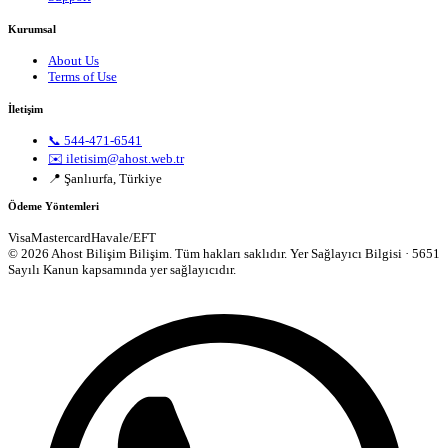
Kurumsal
About Us
Terms of Use
İletişim
📞 544-471-6541
✉️ iletisim@ahost.web.tr
📍 Şanlıurfa, Türkiye
Ödeme Yöntemleri
Visa
Mastercard
Havale/EFT
© 2026 Ahost Bilişim Bilişim. Tüm hakları saklıdır.
Yer Sağlayıcı Bilgisi · 5651
Sayılı Kanun kapsamında yer sağlayıcıdır.