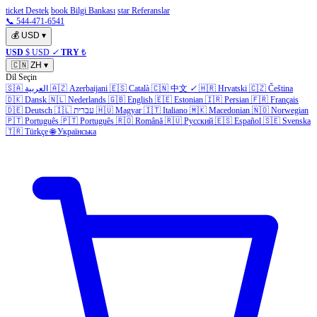
ticket Destek
book Bilgi Bankası
star Referanslar
📞 544-471-6541
💰
USD
▾
USD
$ USD
✓
TRY
₺
🇨🇳
ZH
▾
Dil Seçin
🇸🇦
العربية
🇦🇿
Azerbaijani
🇪🇸
Català
🇨🇳
中文
✓
🇭🇷
Hrvatski
🇨🇿
Čeština
🇩🇰
Dansk
🇳🇱
Nederlands
🇬🇧
English
🇪🇪
Estonian
🇮🇷
Persian
🇫🇷
Français
🇩🇪
Deutsch
🇮🇱
עברית
🇭🇺
Magyar
🇮🇹
Italiano
🇲🇰
Macedonian
🇳🇴
Norwegian
🇵🇹
Português
🇵🇹
Português
🇷🇴
Română
🇷🇺
Русский
🇪🇸
Español
🇸🇪
Svenska
🇹🇷
Türkçe
🌐
Українська