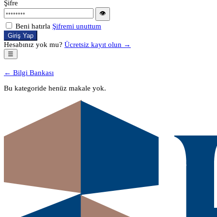
Şifre
👁
Beni hatırla
Şifremi unuttum
Giriş Yap
Hesabınız yok mu?
Ücretsiz kayıt olun →
☰
← Bilgi Bankası
Bu kategoride henüz makale yok.