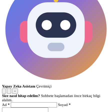
Yapay Zeka Asistanı
Çevrimiçi
−
Size nasıl hitap edelim?
Sohbete başlamadan önce birkaç bilgi
alalım.
Ad
*
Soyad
*