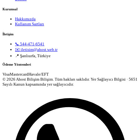
Kurumsal
Hakkımızda
Kullanım Şartları
İletişim
📞 544-471-6541
✉️ iletisim@ahost.web.tr
📍 Şanlıurfa, Türkiye
Ödeme Yöntemleri
Visa
Mastercard
Havale/EFT
© 2026 Ahost Bilişim Bilişim. Tüm hakları saklıdır.
Yer Sağlayıcı Bilgisi · 5651
Sayılı Kanun kapsamında yer sağlayıcıdır.