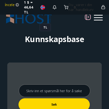
1 $ =
İncele
Du
varer i din
46,64
0
har
handlekurv
TL
TL
Kunnskapsbase