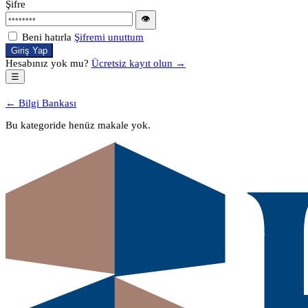
Şifre
👁
Beni hatırla
Şifremi unuttum
Giriş Yap
Hesabınız yok mu?
Ücretsiz kayıt olun →
☰
← Bilgi Bankası
Bu kategoride henüz makale yok.