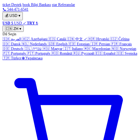
ticket Destek
book Bilgi Bankası
star Referanslar
📞 544-471-6541
💰
USD
▾
USD
$ USD
✓
TRY
₺
🇨🇳
ZH
▾
Dil Seçin
🇸🇦
العربية
🇦🇿
Azerbaijani
🇪🇸
Català
🇨🇳
中文
✓
🇭🇷
Hrvatski
🇨🇿
Čeština
🇩🇰
Dansk
🇳🇱
Nederlands
🇬🇧
English
🇪🇪
Estonian
🇮🇷
Persian
🇫🇷
Français
🇩🇪
Deutsch
🇮🇱
עברית
🇭🇺
Magyar
🇮🇹
Italiano
🇲🇰
Macedonian
🇳🇴
Norwegian
🇵🇹
Português
🇵🇹
Português
🇷🇴
Română
🇷🇺
Русский
🇪🇸
Español
🇸🇪
Svenska
🇹🇷
Türkçe
🌐
Українська