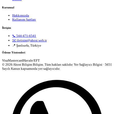
Kurumsal
Hakkımızda
Kullanım Şartları
İletişim
📞 544-471-6541
✉️ iletisim@ahost.web.tr
📍 Şanlıurfa, Türkiye
Ödeme Yöntemleri
Visa
Mastercard
Havale/EFT
© 2026 Ahost Bilişim Bilişim. Tüm hakları saklıdır.
Yer Sağlayıcı Bilgisi · 5651
Sayılı Kanun kapsamında yer sağlayıcıdır.