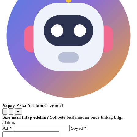
Yapay Zeka Asistanı
Çevrimiçi
−
Size nasıl hitap edelim?
Sohbete başlamadan önce birkaç bilgi
alalım.
Ad
*
Soyad
*