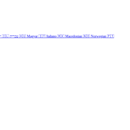
✓
🇮🇱
עברית
🇭🇺
Magyar
🇮🇹
Italiano
🇲🇰
Macedonian
🇳🇴
Norwegian
🇵🇹