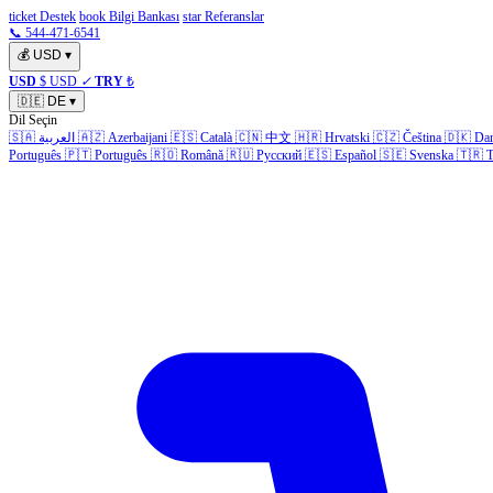
ticket Destek
book Bilgi Bankası
star Referanslar
📞 544-471-6541
💰
USD
▾
USD
$ USD
✓
TRY
₺
🇩🇪
DE
▾
Dil Seçin
🇸🇦
العربية
🇦🇿
Azerbaijani
🇪🇸
Català
🇨🇳
中文
🇭🇷
Hrvatski
🇨🇿
Čeština
🇩🇰
Da
Português
🇵🇹
Português
🇷🇴
Română
🇷🇺
Русский
🇪🇸
Español
🇸🇪
Svenska
🇹🇷
T