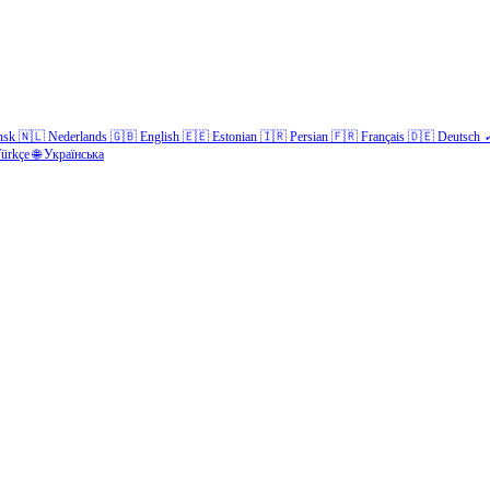
nsk
🇳🇱
Nederlands
🇬🇧
English
🇪🇪
Estonian
🇮🇷
Persian
🇫🇷
Français
🇩🇪
Deutsch
ürkçe
🌐
Українська