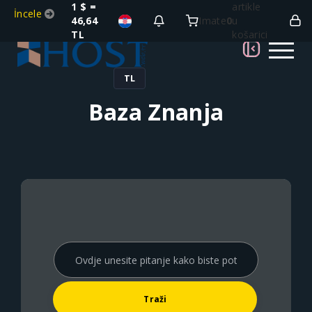
1 $ =
artikle
İncele
46,64
Imate
0
u
TL
košarici
TL
Baza Znanja