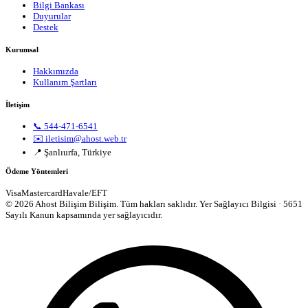
Bilgi Bankası
Duyurular
Destek
Kurumsal
Hakkımızda
Kullanım Şartları
İletişim
📞 544-471-6541
✉️ iletisim@ahost.web.tr
📍 Şanlıurfa, Türkiye
Ödeme Yöntemleri
Visa
Mastercard
Havale/EFT
© 2026 Ahost Bilişim Bilişim. Tüm hakları saklıdır.
Yer Sağlayıcı Bilgisi · 5651
Sayılı Kanun kapsamında yer sağlayıcıdır.