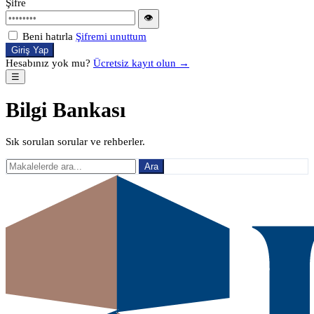
Şifre
👁
Beni hatırla
Şifremi unuttum
Giriş Yap
Hesabınız yok mu?
Ücretsiz kayıt olun →
☰
Bilgi Bankası
Sık sorulan sorular ve rehberler.
Ara