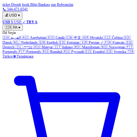
ticket Destek
book Bilgi Bankası
star Referanslar
📞 544-471-6541
💰
USD
▾
USD
$ USD
✓
TRY
₺
🇮🇷
FA
▾
Dil Seçin
🇩🇰
Čeština
🇨🇿
Hrvatski
🇭🇷
中文
🇨🇳
Català
🇪🇸
Azerbaijani
🇦🇿
العربية
🇸🇦
Dansk
🇳🇱
Nederlands
🇬🇧
English
🇪🇪
Estonian
🇮🇷
Persian
✓
🇫🇷
Français
🇩🇪
🇵🇹
Norwegian
🇳🇴
Macedonian
🇲🇰
Italiano
🇮🇹
Magyar
🇭🇺
עברית
🇮🇱
Deutsch
Português
🇵🇹
Português
🇷🇴
Română
🇷🇺
Русский
🇪🇸
Español
🇸🇪
Svenska
🇹🇷
Türkçe
🌐
Українська