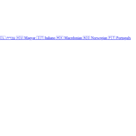
🇱
עברית
🇭🇺
Magyar
🇮🇹
Italiano
🇲🇰
Macedonian
🇳🇴
Norwegian
🇵🇹
Português