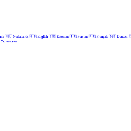
nsk
🇳🇱
Nederlands
🇬🇧
English
🇪🇪
Estonian
🇮🇷
Persian
🇫🇷
Français
🇩🇪
Deutsch

Українська