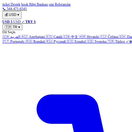
ticket Destek
book Bilgi Bankası
star Referanslar
📞 544-471-6541
💰
USD
▾
USD
$ USD
✓
TRY
₺
🇹🇷
TR
▾
Dil Seçin
🇸🇦
العربية
🇦🇿
Azerbaijani
🇪🇸
Català
🇨🇳
中文
🇭🇷
Hrvatski
🇨🇿
Čeština
🇩🇰
Da
🇵🇹
Português
🇷🇴
Română
🇷🇺
Русский
🇪🇸
Español
🇸🇪
Svenska
🇹🇷
Türkçe
✓
🌐