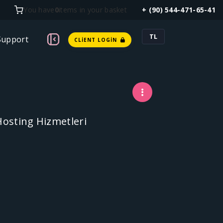
You have
0
items in your basket
+ (90) 544-471-65-41
TL
Support
CLIENT LOGIN
Hosting Hizmetleri