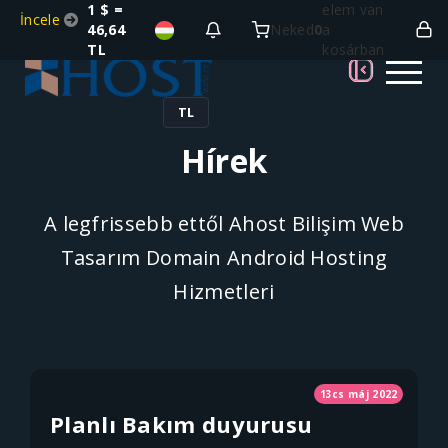
1 $ =
elem van
İncele
46,64
Neked
0
a
TL
kosárban
TL
Hírek
A legfrissebb ettől Ahost Bilişim Web
Tasarım Domain Android Hosting
Hizmetleri
13cs máj 2022
Planlı Bakım duyurusu