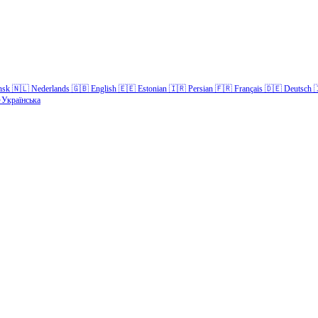
nsk
🇳🇱
Nederlands
🇬🇧
English
🇪🇪
Estonian
🇮🇷
Persian
🇫🇷
Français
🇩🇪
Deutsch

Українська