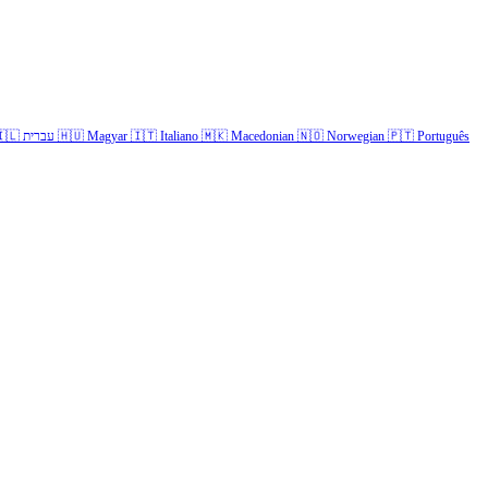
🇱
עברית
🇭🇺
Magyar
🇮🇹
Italiano
🇲🇰
Macedonian
🇳🇴
Norwegian
🇵🇹
Português