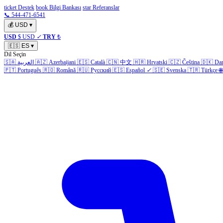
ticket Destek
book Bilgi Bankası
star Referanslar
📞 544-471-6541
💰
USD
▾
USD
$ USD
✓
TRY
₺
🇪🇸
ES
▾
Dil Seçin
🇸🇦
العربية
🇦🇿
Azerbaijani
🇪🇸
Català
🇨🇳
中文
🇭🇷
Hrvatski
🇨🇿
Čeština
🇩🇰
Da
🇵🇹
Português
🇷🇴
Română
🇷🇺
Русский
🇪🇸
Español
✓
🇸🇪
Svenska
🇹🇷
Türkçe
🌐