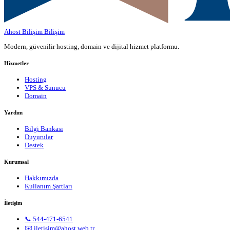
Ahost Bilişim
Bilişim
Modern, güvenilir hosting, domain ve dijital hizmet platformu.
Hizmetler
Hosting
VPS & Sunucu
Domain
Yardım
Bilgi Bankası
Duyurular
Destek
Kurumsal
Hakkımızda
Kullanım Şartları
İletişim
📞 544-471-6541
✉️ iletisim@ahost.web.tr