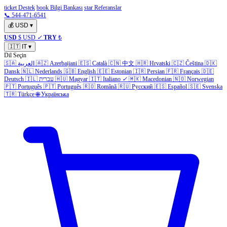
ticket Destek
book Bilgi Bankası
star Referanslar
📞 544-471-6541
💰
USD
▾
USD
$ USD
✓
TRY
₺
🇮🇹
IT
▾
Dil Seçin
🇸🇦
العربية
🇦🇿
Azerbaijani
🇪🇸
Català
🇨🇳
中文
🇭🇷
Hrvatski
🇨🇿
Čeština
🇩🇰
Dansk
🇳🇱
Nederlands
🇬🇧
English
🇪🇪
Estonian
🇮🇷
Persian
🇫🇷
Français
🇩🇪
Deutsch
🇮🇱
עברית
🇭🇺
Magyar
🇮🇹
Italiano
✓
🇲🇰
Macedonian
🇳🇴
Norwegian
🇵🇹
Português
🇵🇹
Português
🇷🇴
Română
🇷🇺
Русский
🇪🇸
Español
🇸🇪
Svenska
🇹🇷
Türkçe
🌐
Українська